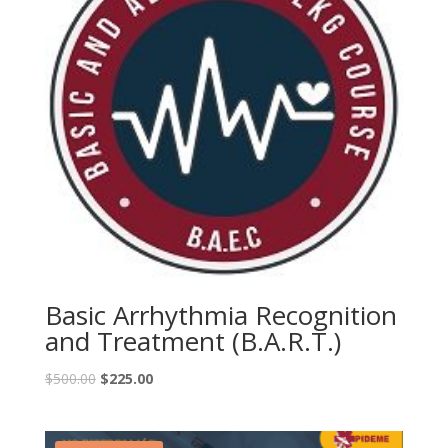
Basic Arrhythmia Recognition
and Treatment (B.A.R.T.)
El
El
$
500.00
$
225.00
precio
precio
original
actual
era:
es: