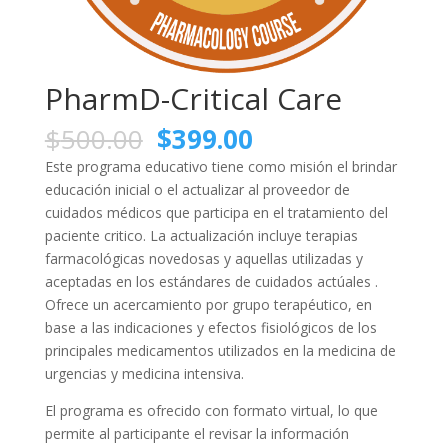
PharmD-Critical Care
El
El
$
500.00
$
399.00
precio
precio
Este programa educativo tiene como misión el brindar
original
actual
educación inicial o el actualizar al proveedor de
era:
es:
cuidados médicos que participa en el tratamiento del
$500.00.
$399.00.
paciente critico. La actualización incluye terapias
farmacológicas novedosas y aquellas utilizadas y
aceptadas en los estándares de cuidados actúales .
Ofrece un acercamiento por grupo terapéutico, en
base a las indicaciones y efectos fisiológicos de los
principales medicamentos utilizados en la medicina de
urgencias y medicina intensiva.
El programa es ofrecido con formato virtual, lo que
permite al participante el revisar la información