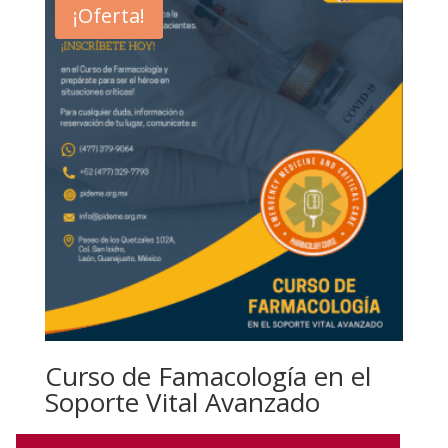
¡Oferta!
$500.00.
$225.00.
Curso de Famacología en el
Soporte Vital Avanzado
El
El
$
600.00
$
399.00