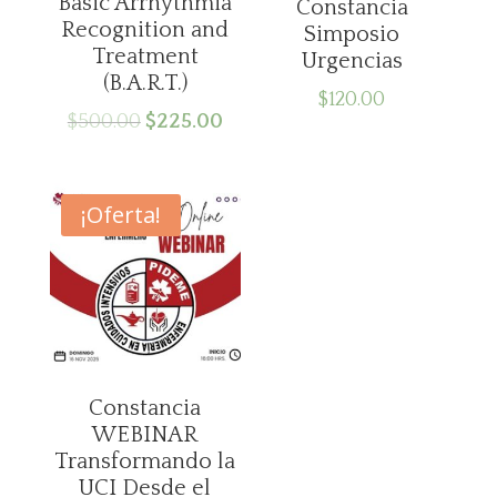
Basic Arrhythmia
Constancia
Recognition and
Simposio
Treatment
Urgencias
(B.A.R.T.)
$
120.00
El
El
$
500.00
$
225.00
precio
precio
original
actual
era:
es:
¡Oferta!
$500.00.
$225.00.
Constancia
WEBINAR
Transformando la
UCI Desde el