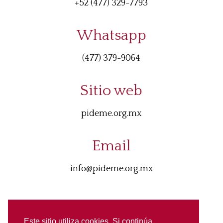
+52 (477) 329-7793
Whatsapp
(477) 379-9064
Sitio web
pideme.org.mx
Email
info@pideme.org.mx
Este sitio utiliza cookies. Si continúa